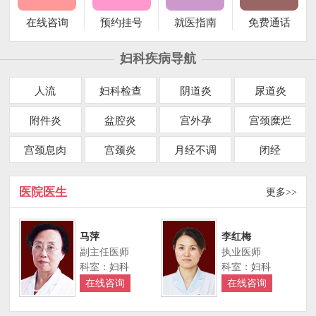
在线咨询
预约挂号
就医指南
免费通话
妇科疾病导航
人流
妇科检查
阴道炎
尿道炎
附件炎
盆腔炎
宫外孕
宫颈糜烂
宫颈息肉
宫颈炎
月经不调
闭经
医院医生
更多>>
马萍
李红梅
副主任医师
执业医师
科室：妇科
科室：妇科
在线咨询
在线咨询