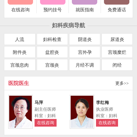
在线咨询
预约挂号
就医指南
免费通话
妇科疾病导航
人流
妇科检查
阴道炎
尿道炎
附件炎
盆腔炎
宫外孕
宫颈糜烂
宫颈息肉
宫颈炎
月经不调
闭经
医院医生
更多>>
马萍
李红梅
副主任医师
执业医师
科室：妇科
科室：妇科
在线咨询
在线咨询